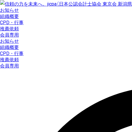
コ
ン
お知らせ
テ
組織概要
ン
CPD・行事
ツ
推薦依頼
に
会員専用
ス
お知らせ
キ
組織概要
ッ
CPD・行事
プ
推薦依頼
会員専用