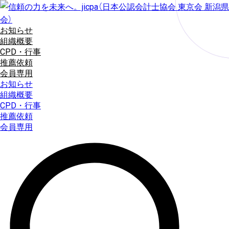
コ
ン
テ
お知らせ
ン
組織概要
ツ
CPD・行事
に
推薦依頼
ス
会員専用
キ
お知らせ
ッ
組織概要
プ
CPD・行事
推薦依頼
会員専用