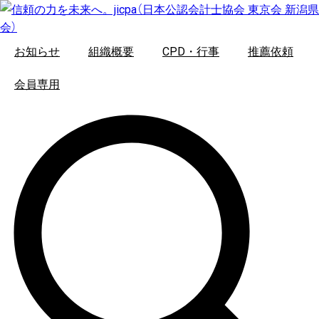
コ
ン
テ
ン
お知らせ
組織概要
CPD・行事
推薦依頼
ツ
に
会員専用
ス
キ
ッ
プ