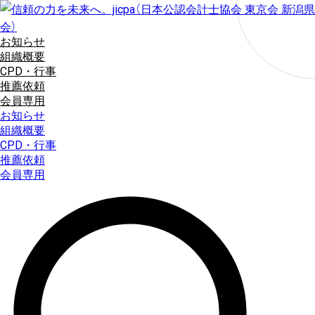
コ
ン
テ
お知らせ
ン
組織概要
ツ
CPD・行事
に
推薦依頼
ス
会員専用
キ
お知らせ
ッ
組織概要
プ
CPD・行事
推薦依頼
会員専用